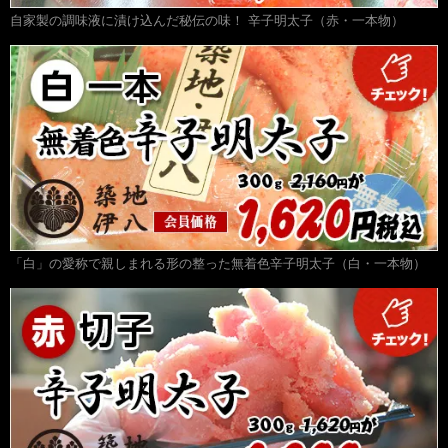
自家製の調味液に漬け込んだ秘伝の味！ 辛子明太子（赤・一本物）
「白」の愛称で親しまれる形の整った無着色辛子明太子（白・一本物）