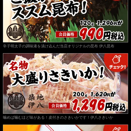
辛子明太子の調味液を漬け込んだ当店オリジナルの昆布 伊八昆布
噛めば噛むほど味がある！皮付きのさきいかです！伊八さきいか