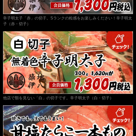
辛子明太子「赤」の切子。Sランクの粒感をお楽しみください！辛子明太
子（赤・切子）
他店で類を見ない「白」の切子です。辛子明太子（白・切子）